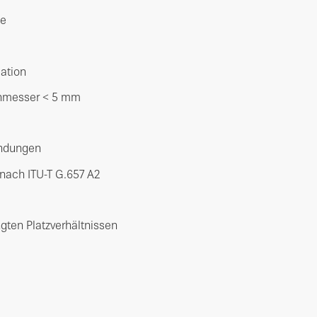
me
lation
rchmesser < 5 mm
bindungen
nach ITU-T G.657 A2
gten Platzverhältnissen