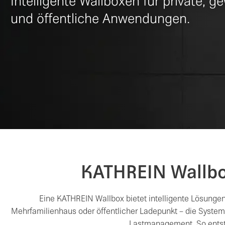
Intelligente Wallboxen für private, g
und öffentliche Anwendungen.
KATHREIN Wallbox
Eine KATHREIN Wallbox bietet intelligente Lösunge
Mehrfamilienhaus oder öffentlicher Ladepunkt – die System
Lastmanagement. So entsteh