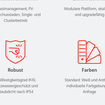
astmanagement, PV-
Modulare Plattform, skal
chussladen, Single- und
und upgradefähig
Clusterbetrieb
Robust
Farben
ßfestigkeitsgrad IK10,
Standard: Weiß und Anth
itzwassergeschützt und
individuelle Farbgebun
taubdicht nach IP54
Anfrage