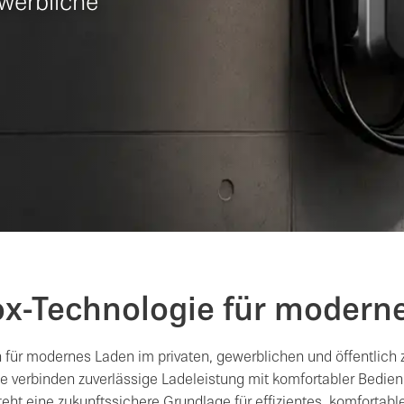
ewerbliche
-Technologie für moderne
n für modernes Laden im privaten, gewerblichen und öffentlic
e verbinden zuverlässige Ladeleistung mit komfortabler Bedi
t eine zukunftssichere Grundlage für effizientes, komfortable