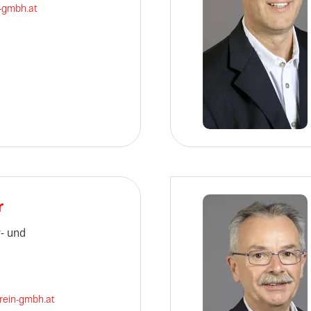
n-gmbh.at
r
- und
ein-gmbh.at