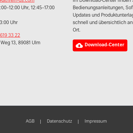
kathrein-ds.com
Im Download-Center finden 
00–12:00 Uhr, 12:45–17:00
Bedienungsanleitungen, Sof
Updates und Produktunterla
13:00 Uhr
schnell und übersichtlich a
Ort.
 619 33 22
r Weg 13, 89081 Ulm

Download-Center
AGB
Datenschutz
Impressum