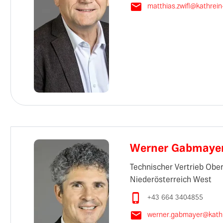

matthias.zwifl@kathrei
Werner Gabmaye
Technischer Vertrieb Ober
Niederösterreich West

+43 664 3404855

werner.gabmayer@kathr