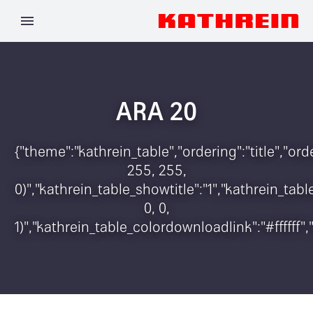
ARA 20
{"theme":"kathrein_table","ordering":"title","o
255, 255,
0)","kathrein_table_showtitle":"1","kathrein_t
0, 0,
1)","kathrein_table_colordownloadlink":"#ffffff