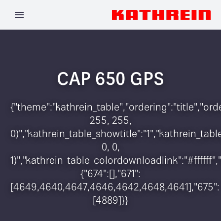
CAP 650 GPS
{"theme":"kathrein_table","ordering":"title","o
255, 255,
0)","kathrein_table_showtitle":"1","kathrein_t
0, 0,
1)","kathrein_table_colordownloadlink":"#ffffff"
{"674":[],"671":
[4649,4640,4647,4646,4642,4648,4641],"675":
[4889]}}