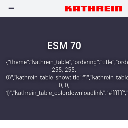
ESM 70
{"theme":"kathrein_table","ordering":"title","o
255, 255,
0)","kathrein_table_showtitle":"1","kathrein_t
0, 0,
1)","kathrein_table_colordownloadlink":"#ffffff