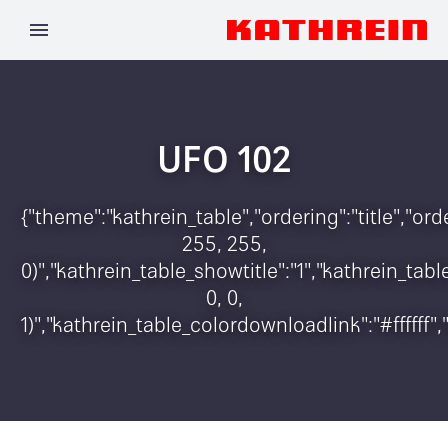
UFO 102
{"theme":"kathrein_table","ordering":"title","o
255, 255,
0)","kathrein_table_showtitle":"1","kathrein_t
0, 0,
1)","kathrein_table_colordownloadlink":"#ffffff