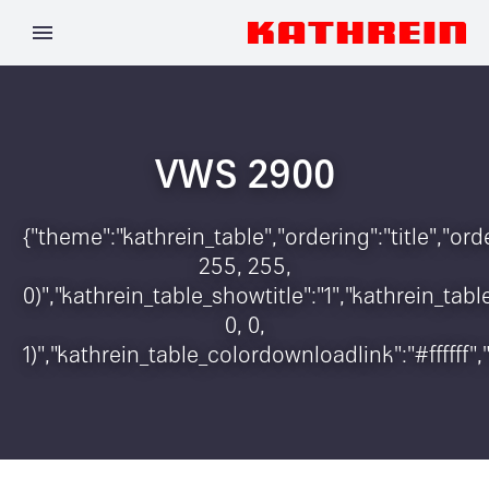
VWS 2900
{"theme":"kathrein_table","ordering":"title","o
255, 255,
0)","kathrein_table_showtitle":"1","kathrein_t
0, 0,
1)","kathrein_table_colordownloadlink":"#ffffff