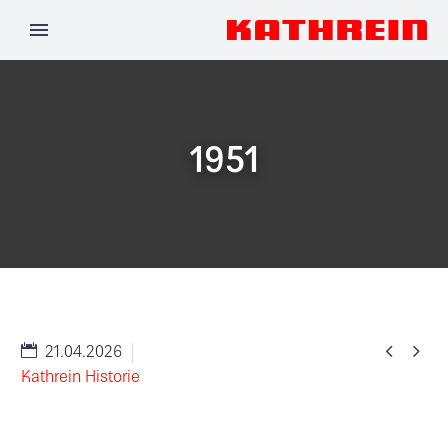
1951


21.04.2026
Kathrein Historie