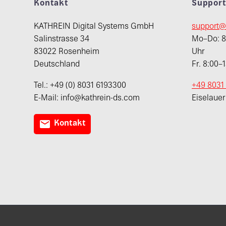
Kontakt
Suppor
KATHREIN Digital Systems GmbH
support@
Salinstrasse 34
Mo–Do: 8:
83022 Rosenheim
Uhr
Deutschland
Fr. 8:00–
Tel.: +49 (0) 8031 6193300
+49 8031
E-Mail: info@kathrein-ds.com
Eiselaue

Kontakt