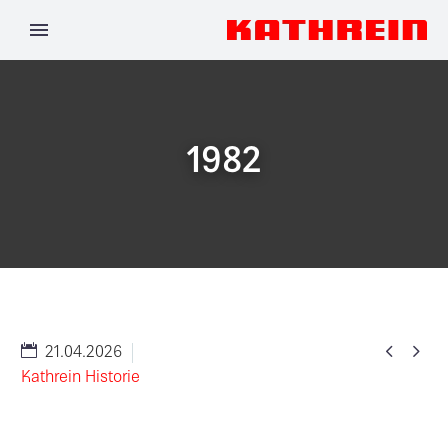
1982


21.04.2026
Kathrein Historie