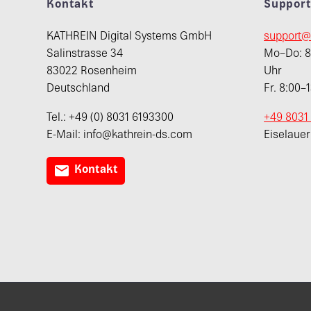
Kontakt
Suppor
KATHREIN Digital Systems GmbH
support@
Salinstrasse 34
Mo–Do: 8:
83022 Rosenheim
Uhr
Deutschland
Fr. 8:00–
Tel.: +49 (0) 8031 6193300
+49 8031
E-Mail: info@kathrein-ds.com
Eiselaue

Kontakt