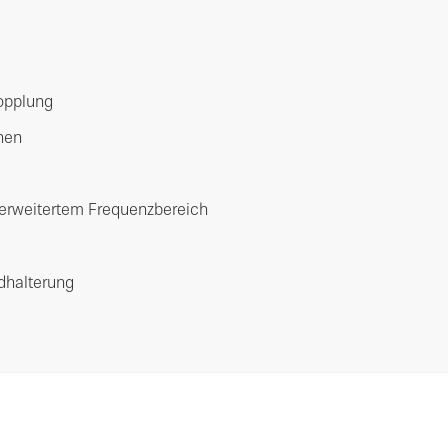
opplung
onen
 erweitertem Frequenzbereich
ndhalterung