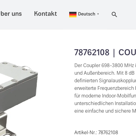
ber uns
Kontakt
Deutsch
▼
78762108 | CO
Der Coupler 698–3800 MHz is
und Außenbereich. Mit 8 dB 
definierten Signalauskopplu
erweiterte Frequenzbereich
für moderne Indoor-Mobilfun
unterschiedlichen Installa
eine einfache und sichere 
Artikel-Nr.: 78762108