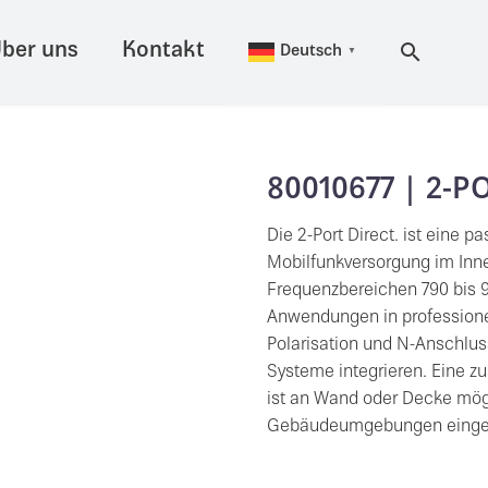
ber uns
Kontakt
Deutsch
▼
80010677 | 2-P
Die 2-Port Direct. ist eine p
Mobilfunkversorgung im Innen
Frequenzbereichen 790 bis 9
Anwendungen in professionel
Polarisation und N-Anschluss
Systeme integrieren. Eine zu
ist an Wand oder Decke mögl
Gebäudeumgebungen einges