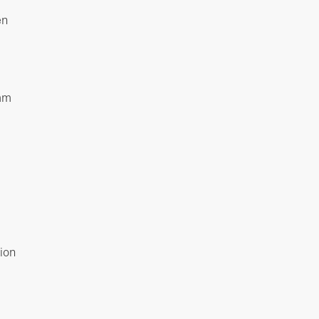
en
amm
ion