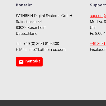
Kontakt
Suppor
KATHREIN Digital Systems GmbH
support@
Salinstrasse 34
Mo–Do: 8:
83022 Rosenheim
Uhr
Deutschland
Fr. 8:00–
Tel.: +49 (0) 8031 6193300
+49 8031
E-Mail: info@kathrein-ds.com
Eiselaue

Kontakt