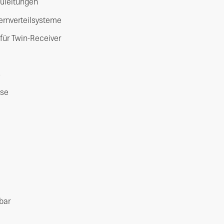
Zuleitungen
ternverteilsysteme
für Twin-Receiver
B
sse
bar