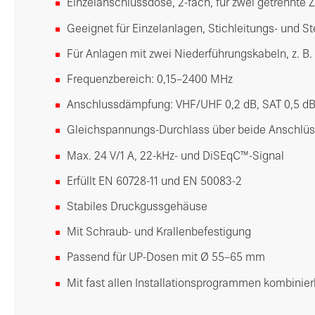
Einzelanschlussdose, 2-fach, für zwei getrennte 
Geeignet für Einzelanlagen, Stichleitungs- und S
Für Anlagen mit zwei Niederführungskabeln, z. B. 
Frequenzbereich: 0,15–2400 MHz
Anschlussdämpfung: VHF/UHF 0,2 dB, SAT 0,5 d
Gleichspannungs-Durchlass über beide Anschlü
Max. 24 V/1 A, 22-kHz- und DiSEqC™-Signal
Erfüllt EN 60728-11 und EN 50083-2
Stabiles Druckgussgehäuse
Mit Schraub- und Krallenbefestigung
Passend für UP-Dosen mit Ø 55–65 mm
Mit fast allen Installationsprogrammen kombinier