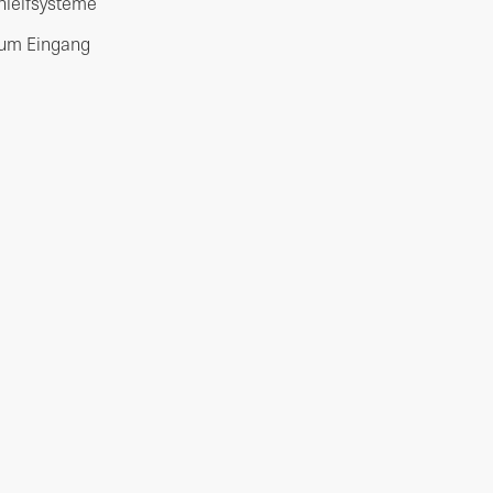
hleifsysteme
zum Eingang