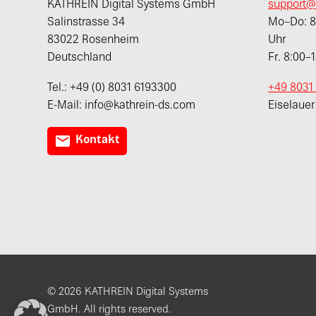
KATHREIN Digital Systems GmbH
support@
Salinstrasse 34
Mo–Do: 8:
83022 Rosenheim
Uhr
Deutschland
Fr. 8:00–
Tel.: +49 (0) 8031 6193300
+49 8031
E-Mail: info@kathrein-ds.com
Eiselaue

Kontakt
© 2026 KATHREIN Digital Systems
GmbH. All rights reserved.