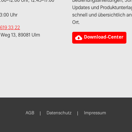
00–12:00 Uhr, 12:45–17:00
Bedienungsanleitungen, Sof
Updates und Produktunterla
13:00 Uhr
schnell und übersichtlich a
Ort.
 619 33 22
r Weg 13, 89081 Ulm

Download-Center
AGB
Datenschutz
Impressum