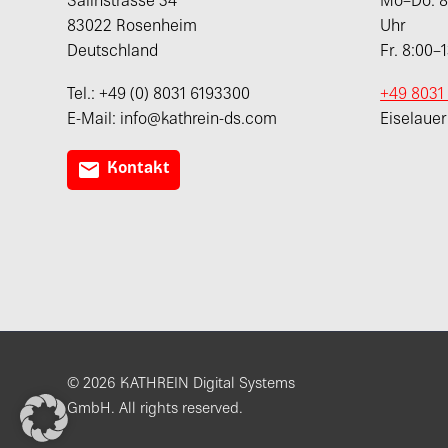
Salinstrasse 34
Mo–Do: 8:
83022 Rosenheim
Uhr
Deutschland
Fr. 8:00–
Tel.: +49 (0) 8031 6193300
+49 8031
E-Mail: info@kathrein-ds.com
Eiselaue

Kontakt
© 2026 KATHREIN Digital Systems
GmbH. All rights reserved.