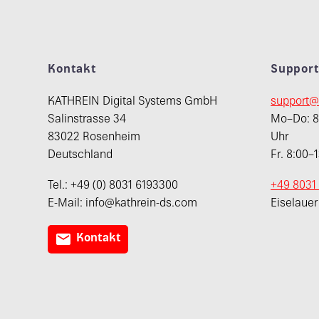
Kontakt
Suppor
KATHREIN Digital Systems GmbH
support@
Salinstrasse 34
Mo–Do: 8:
83022 Rosenheim
Uhr
Deutschland
Fr. 8:00–
Tel.: +49 (0) 8031 6193300
+49 8031
E-Mail: info@kathrein-ds.com
Eiselaue

Kontakt