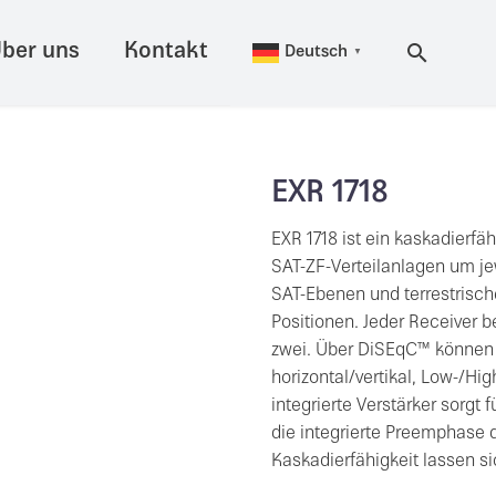
ber uns
Kontakt
Deutsch
▼
EXR 1718
EXR 1718 ist ein kaskadierf
SAT-ZF-Verteilanlagen um jew
SAT-Ebenen und terrestrische
Positionen. Jeder Receiver 
zwei. Über DiSEqC™ können
horizontal/vertikal, Low-/Hi
integrierte Verstärker sorg
die integrierte Preemphase 
Kaskadierfähigkeit lassen s