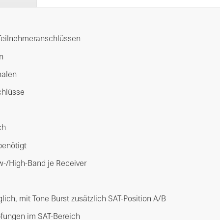
 Teilnehmeranschlüssen
n
nalen
chlüsse
ch
benötigt
w-/High-Band je Receiver
ch, mit Tone Burst zusätzlich SAT-Position A/B
mpfungen im SAT-Bereich