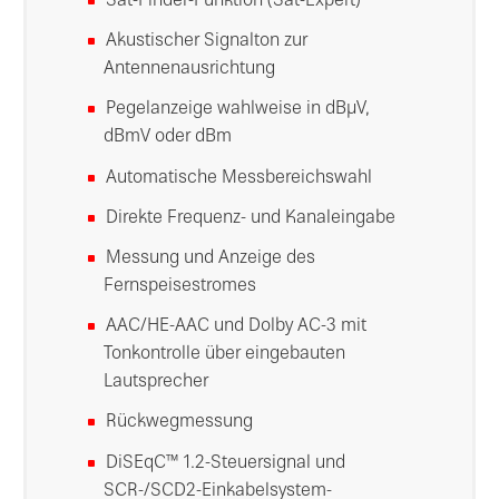
Sat-Finder-Funktion (Sat-Expert)
Akustischer Signalton zur
Antennenausrichtung
Pegelanzeige wahlweise in dBµV,
dBmV oder dBm
Automatische Messbereichswahl
Direkte Frequenz- und Kanaleingabe
Messung und Anzeige des
Fernspeisestromes
AAC/HE-AAC und Dolby AC-3 mit
Tonkontrolle über eingebauten
Lautsprecher
Rückwegmessung
DiSEqC™ 1.2-Steuersignal und
SCR-/SCD2-Einkabelsystem-