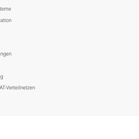
steme
lation
dungen
ng
AT-Verteilnetzen