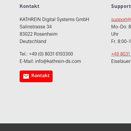
Kontakt
Suppor
KATHREIN Digital Systems GmbH
support@
Salinstrasse 34
Mo–Do: 8:
83022 Rosenheim
Uhr
Deutschland
Fr. 8:00–
Tel.: +49 (0) 8031 6193300
+49 8031
E-Mail: info@kathrein-ds.com
Eiselaue

Kontakt