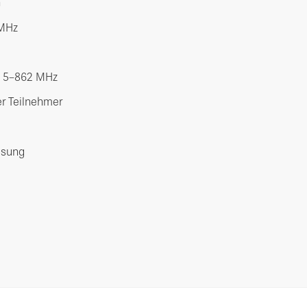
n
 MHz
h 5–862 MHz
er Teilnehmer
isung