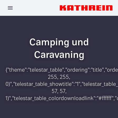
Camping und
Caravaning
{"theme":"telestar_table","ordering":"title","o
255, 255,
0)","telestar_table_showtitle":"1","telestar_ta
57, 57,
1)","telestar_table_colordownloadlink":"#ffffff