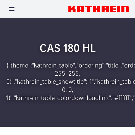
CAS 180 HL
{"theme":"kathrein_table","ordering":"title","o
255, 255,
0)","kathrein_table_showtitle":"1","kathrein_t
0, 0,
1)","kathrein_table_colordownloadlink":"#ffffff