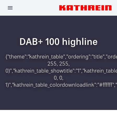
DAB+ 100 highline
{"theme":"kathrein_table","ordering":"title","o
255, 255,
0)","kathrein_table_showtitle":"1","kathrein_t
0, 0,
1)","kathrein_table_colordownloadlink":"#ffffff