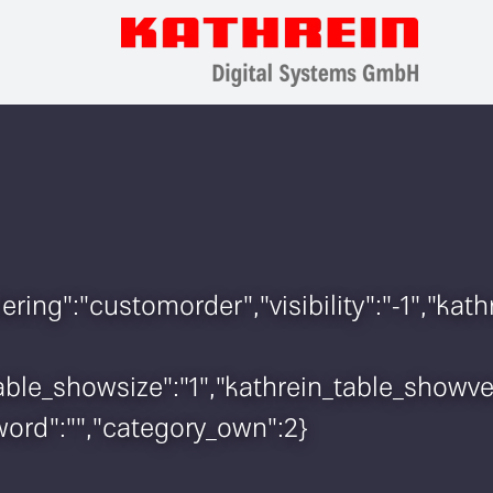
rdering":"customorder","visibility":"-1","
n_table_showsize":"1","kathrein_table_show
sword":"","category_own":2}