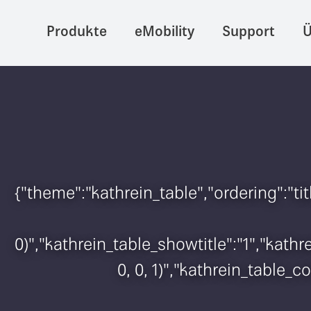
Produkte
eMobility
Support
Ü
{"theme":"kathrein_table","ordering":"t
0)","kathrein_table_showtitle":"1","kat
0, 0, 1)","kathrein_table_