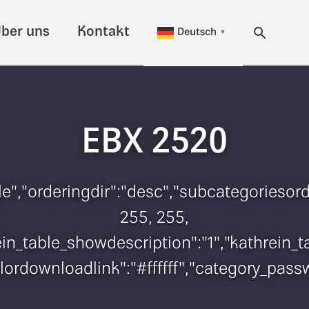
ber uns
Kontakt
Deutsch
▼
EBX 2520
itle","orderingdir":"desc","subcategorieso
255, 255,
hrein_table_showdescription":"1","kathrei
colordownloadlink":"#ffffff","category_pas