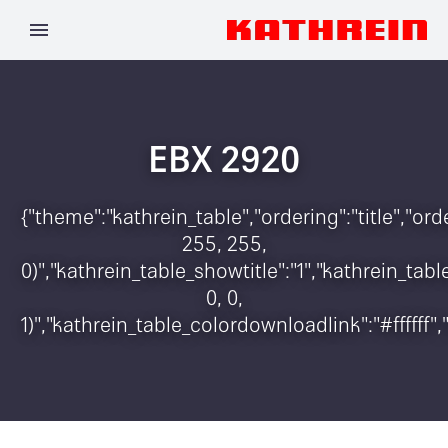
EBX 2920
{"theme":"kathrein_table","ordering":"title","o
255, 255,
0)","kathrein_table_showtitle":"1","kathrein_t
0, 0,
1)","kathrein_table_colordownloadlink":"#ffffff