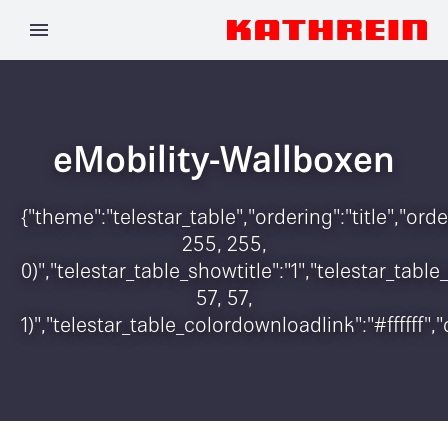
eMobility-Wallboxen
{"theme":"telestar_table","ordering":"title","o
255, 255,
0)","telestar_table_showtitle":"1","telestar_ta
57, 57,
1)","telestar_table_colordownloadlink":"#ffffff