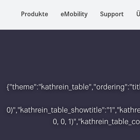
Produkte
eMobility
Support
Ü
{"theme":"kathrein_table","ordering":"t
0)","kathrein_table_showtitle":"1","kat
0, 0, 1)","kathrein_table_