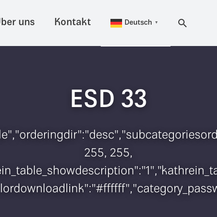
ber uns
Kontakt
Deutsch
▼
ESD 33
itle","orderingdir":"desc","subcategorieso
255, 255,
hrein_table_showdescription":"1","kathrei
colordownloadlink":"#ffffff","category_pas