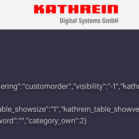
rdering":"customorder","visibility":"-1","
n_table_showsize":"1","kathrein_table_show
sword":"","category_own":2}