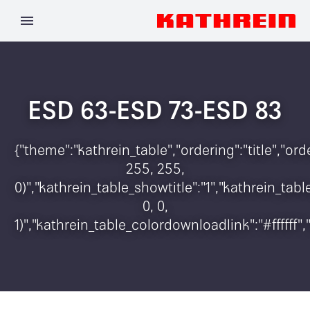
ESD 63-ESD 73-ESD 83
{"theme":"kathrein_table","ordering":"title","o
255, 255,
0)","kathrein_table_showtitle":"1","kathrein_t
0, 0,
1)","kathrein_table_colordownloadlink":"#ffffff