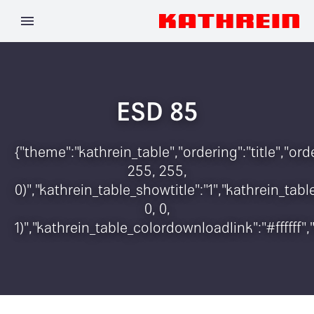
ESD 85
{"theme":"kathrein_table","ordering":"title","o
255, 255,
0)","kathrein_table_showtitle":"1","kathrein_t
0, 0,
1)","kathrein_table_colordownloadlink":"#ffffff