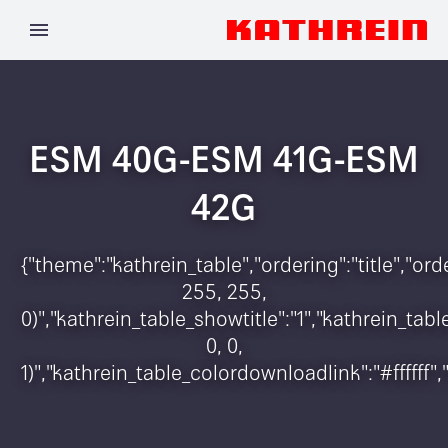
ESM 40G-ESM 41G-ESM
42G
{"theme":"kathrein_table","ordering":"title","o
255, 255,
0)","kathrein_table_showtitle":"1","kathrein_t
0, 0,
1)","kathrein_table_colordownloadlink":"#ffffff