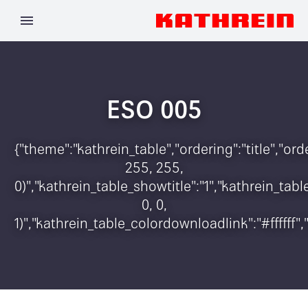
ESO 005
{"theme":"kathrein_table","ordering":"title","o
255, 255,
0)","kathrein_table_showtitle":"1","kathrein_t
0, 0,
1)","kathrein_table_colordownloadlink":"#ffffff