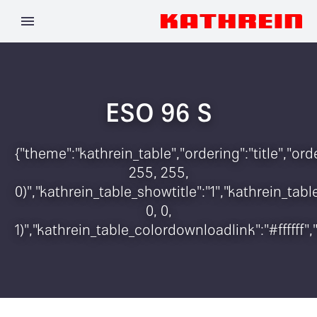
ESO 96 S
{"theme":"kathrein_table","ordering":"title","o
255, 255,
0)","kathrein_table_showtitle":"1","kathrein_t
0, 0,
1)","kathrein_table_colordownloadlink":"#ffffff