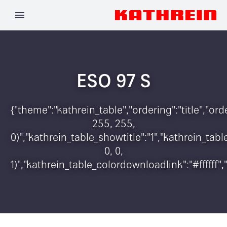
ESO 97 S
{"theme":"kathrein_table","ordering":"title","o
255, 255,
0)","kathrein_table_showtitle":"1","kathrein_t
0, 0,
1)","kathrein_table_colordownloadlink":"#ffffff