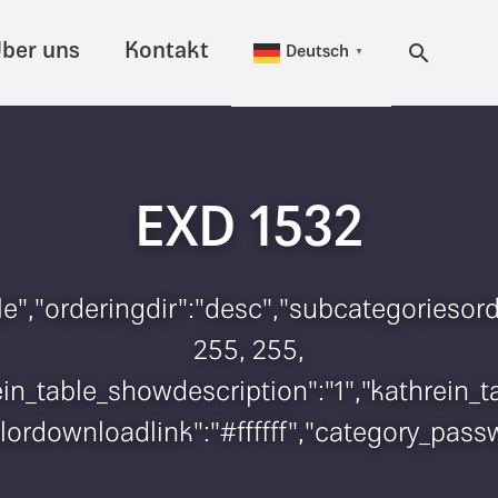
ber uns
Kontakt
Deutsch
▼
EXD 1532
itle","orderingdir":"desc","subcategorieso
255, 255,
hrein_table_showdescription":"1","kathrei
colordownloadlink":"#ffffff","category_pas