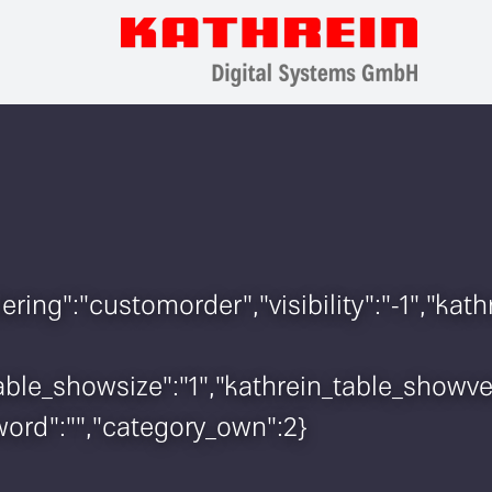
rdering":"customorder","visibility":"-1","
n_table_showsize":"1","kathrein_table_show
sword":"","category_own":2}