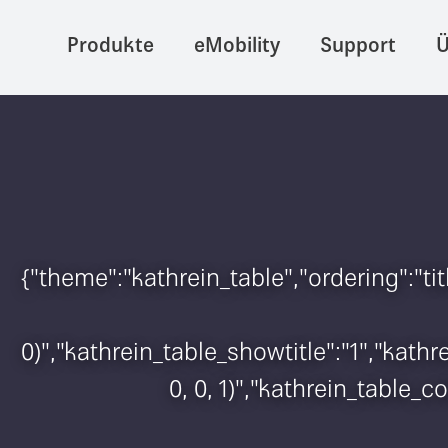
Produkte
eMobility
Support
Ü
{"theme":"kathrein_table","ordering":"t
0)","kathrein_table_showtitle":"1","kat
0, 0, 1)","kathrein_table_