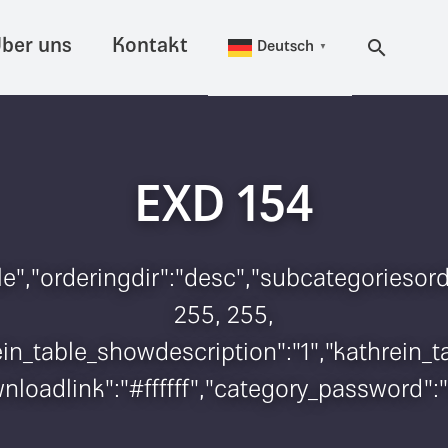
ber uns
Kontakt
Deutsch
▼
EXD 154
itle","orderingdir":"desc","subcategorieso
255, 255,
hrein_table_showdescription":"1","kathrei
wnloadlink":"#ffffff","category_password":"