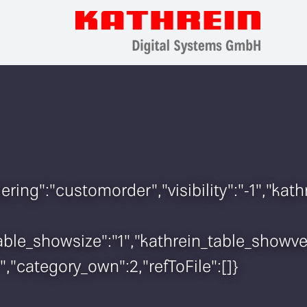
rdering":"customorder","visibility":"-1","
n_table_showsize":"1","kathrein_table_show
","category_own":2,"refToFile":[]}