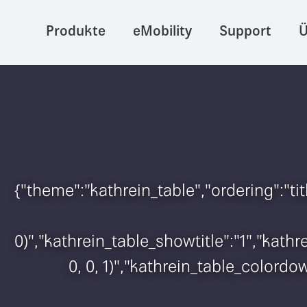
Produkte
eMobility
Support
Ü
{"theme":"kathrein_table","ordering":"t
0)","kathrein_table_showtitle":"1","kat
0, 0, 1)","kathrein_table_colordo