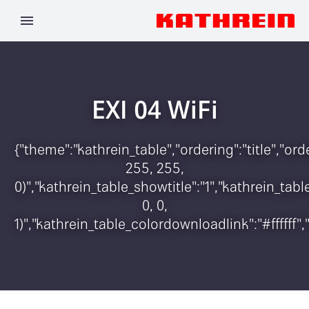
EXI 04 WiFi
{"theme":"kathrein_table","ordering":"title","o
255, 255,
0)","kathrein_table_showtitle":"1","kathrein_t
0, 0,
1)","kathrein_table_colordownloadlink":"#ffffff