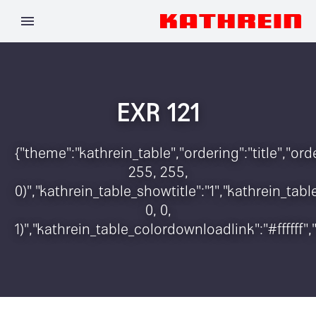
EXR 121
{"theme":"kathrein_table","ordering":"title","o
255, 255,
0)","kathrein_table_showtitle":"1","kathrein_t
0, 0,
1)","kathrein_table_colordownloadlink":"#ffffff