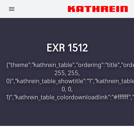
EXR 1512
{"theme":"kathrein_table","ordering":"title","o
255, 255,
0)","kathrein_table_showtitle":"1","kathrein_t
0, 0,
1)","kathrein_table_colordownloadlink":"#ffffff