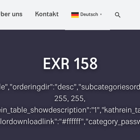
ber uns
Kontakt
Deutsch
▼
EXR 158
itle","orderingdir":"desc","subcategorieso
255, 255,
hrein_table_showdescription":"1","kathrei
colordownloadlink":"#ffffff","category_pas