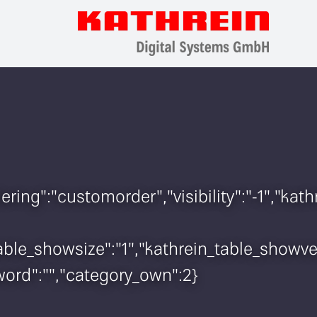
rdering":"customorder","visibility":"-1","
n_table_showsize":"1","kathrein_table_show
sword":"","category_own":2}