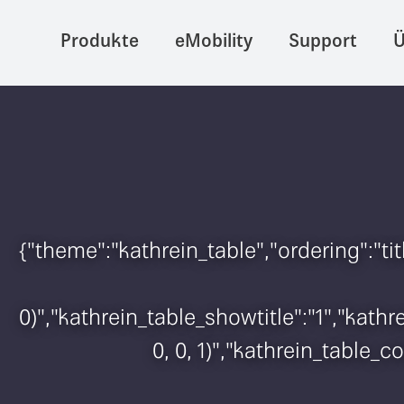
Produkte
eMobility
Support
Ü
{"theme":"kathrein_table","ordering":"t
0)","kathrein_table_showtitle":"1","kat
0, 0, 1)","kathrein_table_