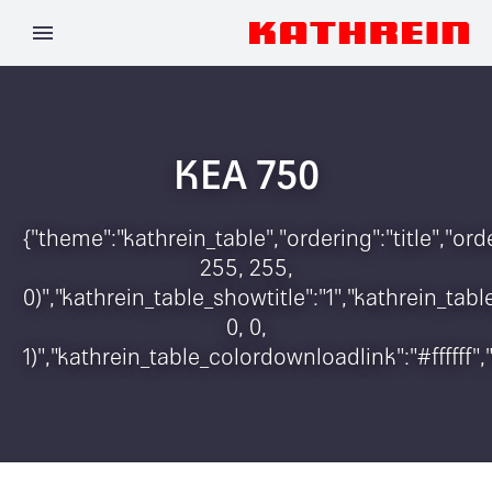
KEA 750
{"theme":"kathrein_table","ordering":"title","o
255, 255,
0)","kathrein_table_showtitle":"1","kathrein_t
0, 0,
1)","kathrein_table_colordownloadlink":"#ffffff