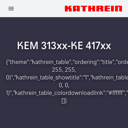
KEM 313xx-KE 417xx
{"theme":"kathrein_table","ordering":"title","o
255, 255,
0)","kathrein_table_showtitle":"1","kathrein_t
0, 0,
1)","kathrein_table_colordownloadlink":"#ffffff"
[]}