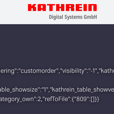
rdering":"customorder","visibility":"-1","
n_table_showsize":"1","kathrein_table_show
ategory_own":2,"refToFile":{"809":[]}}