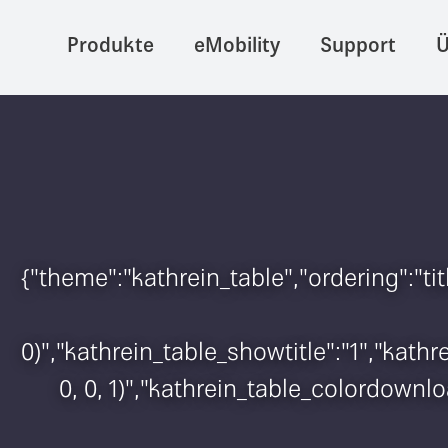
Produkte
eMobility
Support
Ü
{"theme":"kathrein_table","ordering":"t
0)","kathrein_table_showtitle":"1","kat
0, 0, 1)","kathrein_table_colordownlo