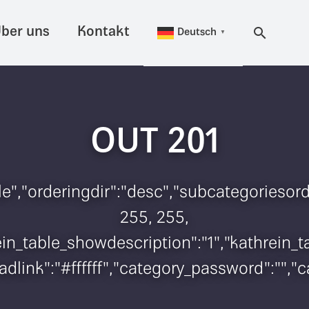
ber uns
Kontakt
Deutsch
▼
OUT 201
itle","orderingdir":"desc","subcategorieso
255, 255,
hrein_table_showdescription":"1","kathrei
adlink":"#ffffff","category_password":"","c