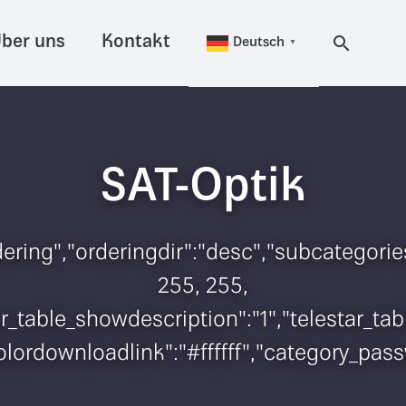
ber uns
Kontakt
Deutsch
▼
SAT-Optik
dering","orderingdir":"desc","subcategorie
255, 255,
star_table_showdescription":"1","telestar_
_colordownloadlink":"#ffffff","category_pa