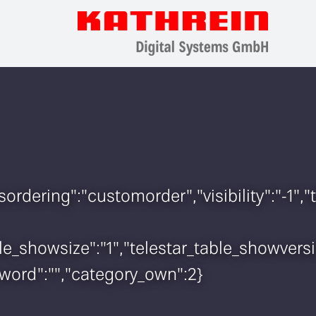
sordering":"customorder","visibility":"-1"
table_showsize":"1","telestar_table_showve
ssword":"","category_own":2}