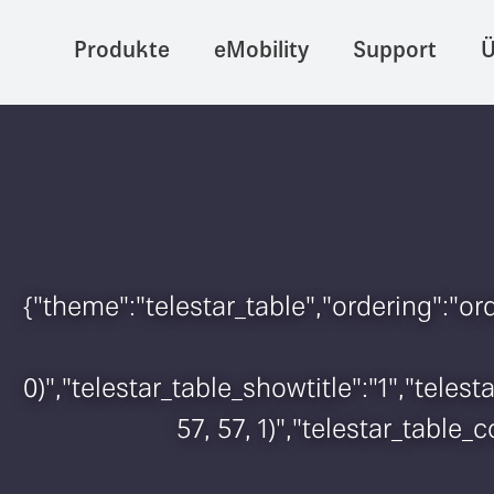
Produkte
eMobility
Support
Ü
{"theme":"telestar_table","ordering":"or
0)","telestar_table_showtitle":"1","tele
57, 57, 1)","telestar_table