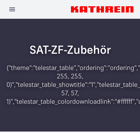
SAT-ZF-Zubehör
{"theme":"telestar_table","ordering":"ordering"
255, 255,
0)","telestar_table_showtitle":"1","telestar_ta
57, 57,
1)","telestar_table_colordownloadlink":"#ffffff