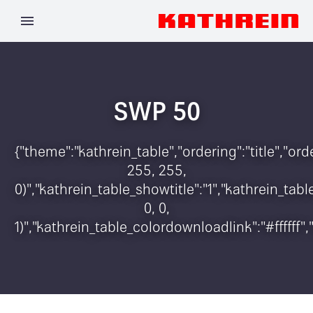
SWP 50
{"theme":"kathrein_table","ordering":"title","o
255, 255,
0)","kathrein_table_showtitle":"1","kathrein_t
0, 0,
1)","kathrein_table_colordownloadlink":"#ffffff